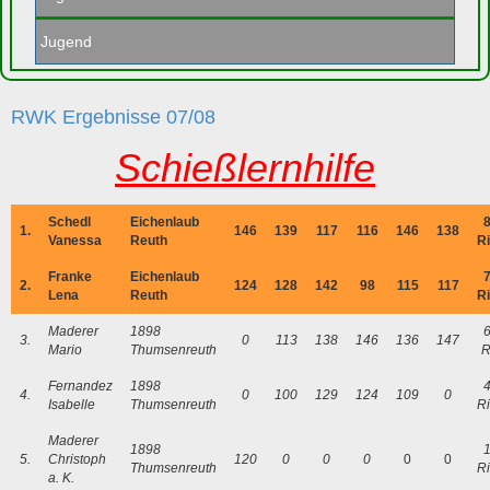
Jugend
RWK Ergebnisse 07/08
Schießlernhilfe
Schedl
Eichenlaub
1.
146
139
117
116
146
138
Vanessa
Reuth
R
Franke
Eichenlaub
2.
124
128
142
98
115
117
Lena
Reuth
R
Maderer
1898
3.
0
113
138
146
136
147
Mario
Thumsenreuth
R
Fernandez
1898
4.
0
100
129
124
109
0
Isabelle
Thumsenreuth
R
Maderer
1898
5.
Christoph
120
0
0
0
0
0
Thumsenreuth
R
a. K.