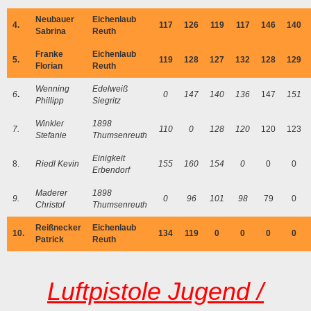
Neubauer
Eichenlaub
4.
117
126
119
117
146
140
Sabrina
Reuth
Franke
Eichenlaub
5.
119
128
127
132
128
129
Florian
Reuth
Wenning
Edelweiß
6
.
0
147
140
136
147
151
Phillipp
Siegritz
Winkler
1898
7.
110
0
128
120
120
123
Stefanie
Thumsenreuth
Einigkeit
8.
Riedl Kevin
155
160
154
0
0
0
Erbendorf
Maderer
1898
9.
0
96
101
98
79
0
Christof
Thumsenreuth
Reißnecker
Eichenlaub
10.
134
119
0
0
0
0
Patrick
Reuth
Luftpistole Jugend /