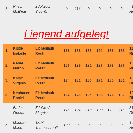
Hirsch
Edelweiß
6.
0
116
0
0
0
0
Matthias
Siegritz
R
Liegend aufgelegt
Kluge
Eichenlaub
1
1.
188
188
185
191
188
185
Isabelle
Reuth
R
Naber
Eichenlaub
1
2.
176
189
181
186
178
176
Marco
Reuth
R
Kluge
Eichenlaub
1
3.
174
181
183
171
185
181
Virginia
Reuth
R
Neubauer
Eichenlaub
1
4.
169
190
184
185
178
167
Daniel
Reuth
R
Bader
Edelweiß
8
5.
146
124
119
133
179
116
Florian
Siegritz
R
Maderer
1898
1
6.
190
0
0
0
0
0
Mario
Thumsenreuth
R