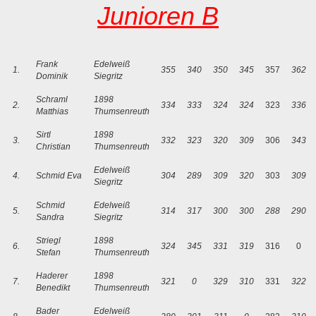
Junioren B
Frank
Edelweiß
1.
355
340
350
345
357
362
Dominik
Siegritz
Schraml
1898
2.
334
333
324
324
323
336
Matthias
Thumsenreuth
Sirtl
1898
3.
332
323
320
309
306
343
Christian
Thumsenreuth
Edelweiß
4.
Schmid Eva
304
289
309
320
303
309
Siegritz
Schmid
Edelweiß
5.
314
317
300
300
288
290
Sandra
Siegritz
Striegl
1898
6.
324
345
331
319
316
0
Stefan
Thumsenreuth
Haderer
1898
7.
321
0
329
310
331
322
Benedikt
Thumsenreuth
Bader
Edelweiß