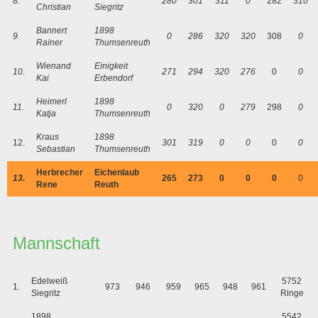
8.
280
301
311
0
282
310
Christian
Siegritz
Bannert
1898
9.
0
286
320
320
308
0
Rainer
Thumsenreuth
Wienand
Einigkeit
10.
271
294
320
276
0
0
Kai
Erbendorf
Heimerl
1898
11.
0
320
0
279
298
0
Katja
Thumsenreuth
Kraus
1898
12.
301
319
0
0
0
0
Sebastian
Thumsenreuth
Herbrecher
Eichenlaub
13.
265
273
0
0
0
0
Rene
Reuth
Mannschaft
Edelweiß
5752
1.
973
946
959
965
948
961
Siegritz
Ringe
1898
5542