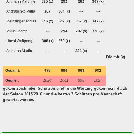
Ammann Karoline
325 (x)
292
282
307
(x)
Andraschko Petra
307
304
(x)
---
---
Meinzinger Tobias
346 (x)
342
(x)
352
(x)
347
(x)
Müller Martin
---
294
287
(x)
328
(x)
Höcht Wolfgang
308 (x)
350
(x)
---
---
Ammann Martin
---
---
324
(x)
---
Die mit (x)
Gesamt:
979
996
963
982
Gegner:
1024
1001
998
1027
gekennzeichneten Schützen sind in die Wertung gekommen, da ab
der Saison 2015/2016 nur die besten 3 Schützen pro Mannschaft
gewertet werden.