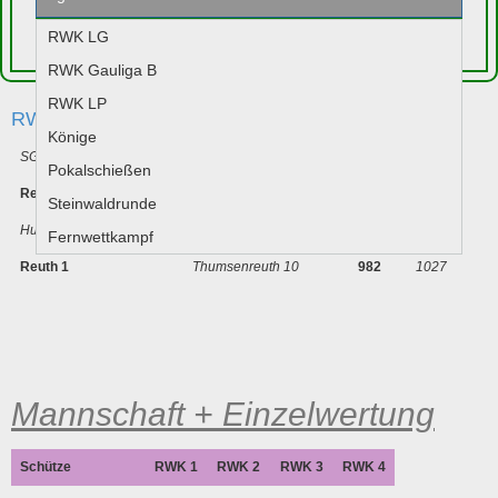
RWK LG
Jugend
RWK Gauliga B
RWK LP
RWK LP 2017
Könige
SG Thumsenreuth 7
Reuth 1
1024
979
Pokalschießen
Reuth 1
Frauenreuth 1
996
1001
Steinwaldrunde
Hubertus Kastl 4
Reuth 1
998
963
Fernwettkampf
Reuth 1
Thumsenreuth 10
982
1027
Mannschaft + Einzelwertung
Schütze
RWK 1
RWK 2
RWK 3
RWK 4