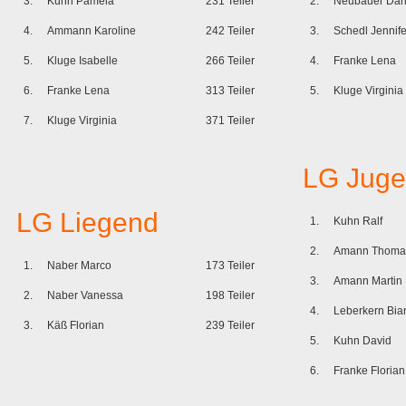
3.
Kuhn Pamela
231 Teiler
2.
Neubauer Dan
4.
Ammann Karoline
242 Teiler
3.
Schedl Jennife
5.
Kluge Isabelle
266 Teiler
4.
Franke Lena
6.
Franke Lena
313 Teiler
5.
Kluge Virginia
7.
Kluge Virginia
371 Teiler
LG Jug
LG Liegend
1.
Kuhn Ralf
2.
Amann Thoma
1.
Naber Marco
173 Teiler
3.
Amann Martin
2.
Naber Vanessa
198 Teiler
4.
Leberkern Bia
3.
Käß Florian
239 Teiler
5.
Kuhn David
6.
Franke Florian