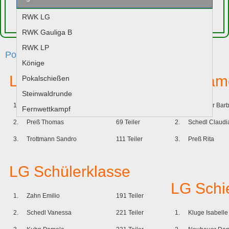
RWK LG
Jugend
RWK Gauliga B
RWK LP
Pokalschießen 2010
Könige
LG Schützen
LG Dam
Pokalschießen
Steinwaldrunde
1.
Vogl Johannes
25 Teiler
1.
Zimmerer Bar
Fernwettkampf
2.
Preß Thomas
69 Teiler
2.
Schedl Claudi
3.
Trottmann Sandro
111 Teiler
3.
Preß Rita
LG Schülerklasse
LG Schie
1.
Zahn Emilio
191 Teiler
2.
Schedl Vanessa
221 Teiler
1.
Kluge Isabelle