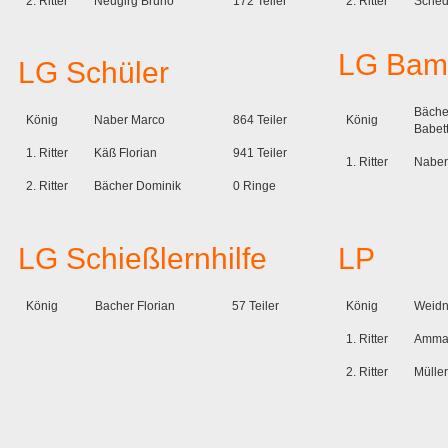
2. Ritter
Neugirg Bruno
172 Teiler
2. Ritter
Sched
LG
Bam
LG Schüler
Bäche
König
Naber Marco
864 Teiler
König
Babet
1. Ritter
Käß Florian
941 Teiler
1. Ritter
Naber
2. Ritter
Bächer Dominik
0 Ringe
LG Schießlernhilfe
LP
König
Bacher Florian
57 Teiler
König
Weidn
1. Ritter
Amman
2. Ritter
Müller