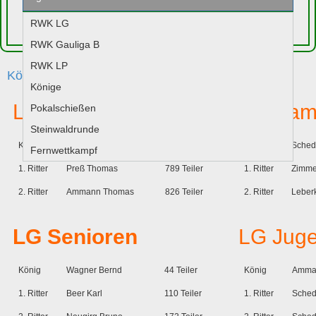
RWK LG
Jugend
RWK Gauliga B
RWK LP
Könige 2012
Könige
LG Schützen
LG Dam
Pokalschießen
Steinwaldrunde
König
Vogl Johannes
553 Teiler
Liesl
Sched
Fernwettkampf
1. Ritter
Preß Thomas
789 Teiler
1. Ritter
Zimme
2. Ritter
Ammann Thomas
826 Teiler
2. Ritter
Leber
LG Senioren
L
G Juge
König
Wagner Bernd
44 Teiler
König
Amman
1. Ritter
Beer Karl
110 Teiler
1. Ritter
Sched