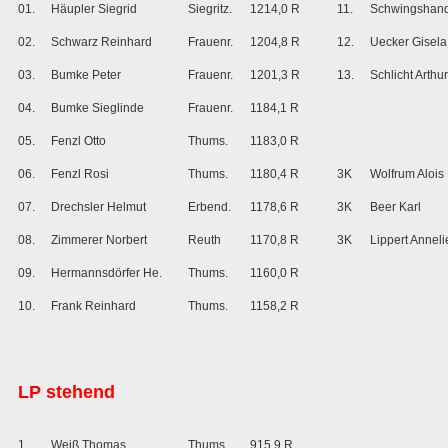
01.
Häupler Siegrid
Siegritz.
1214,0 R
11.
Schwingshand
02.
Schwarz Reinhard
Frauenr.
1204,8 R
12.
Uecker Gisela
03.
Bumke Peter
Frauenr.
1201,3 R
13.
Schlicht Arthur
04.
Bumke Sieglinde
Frauenr.
1184,1 R
05.
Fenzl Otto
Thums.
1183,0 R
06.
Fenzl Rosi
Thums.
1180,4 R
3K
Wolfrum Alois
07.
Drechsler Helmut
Erbend.
1178,6 R
3K
Beer Karl
08.
Zimmerer Norbert
Reuth
1170,8 R
3K
Lippert Annel
09.
Hermannsdörfer He.
Thums.
1160,0 R
10.
Frank Reinhard
Thums.
1158,2 R
LP stehend
1.
Weiß Thomas
Thums.
915,9 R