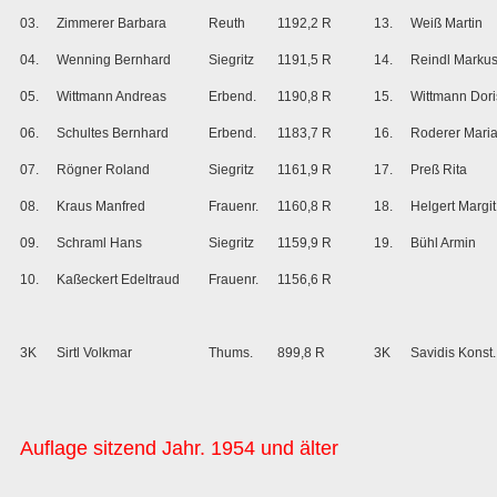
03.
Zimmerer Barbara
Reuth
1192,2 R
13.
Weiß Martin
04.
Wenning Bernhard
Siegritz
1191,5 R
14.
Reindl Marku
05.
Wittmann Andreas
Erbend.
1190,8 R
15.
Wittmann Dori
06.
Schultes Bernhard
Erbend.
1183,7 R
16.
Roderer Mari
07.
Rögner Roland
Siegritz
1161,9 R
17.
Preß Rita
08.
Kraus Manfred
Frauenr.
1160,8 R
18.
Helgert Margit
09.
Schraml Hans
Siegritz
1159,9 R
19.
Bühl Armin
10.
Kaßeckert Edeltraud
Frauenr.
1156,6 R
3K
Sirtl Volkmar
Thums.
899,8 R
3K
Savidis Konst.
Auflage sitzend Jahr. 1954 und älter