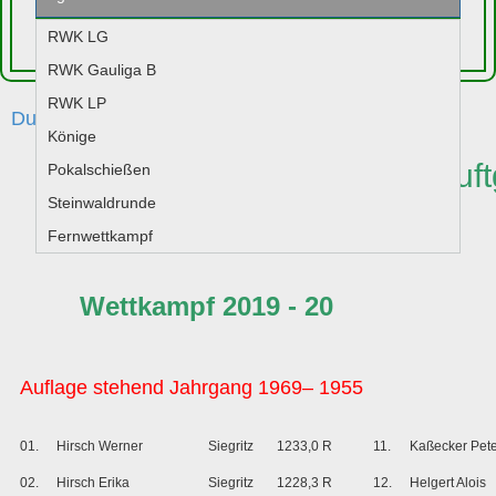
RWK LG
Jugend
RWK Gauliga B
RWK LP
Durchgang 4
Könige
Senioren Auflageschießen Luf
Pokalschießen
Steinwaldrunde
Steinwald
Fernwettkampf
Wettkampf 2019 - 20
Auflage stehend Jahrgang 1969– 1955
01.
Hirsch Werner
Siegritz
1233,0 R
11.
Kaßecker Pete
02.
Hirsch Erika
Siegritz
1228,3 R
12.
Helgert Alois