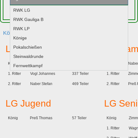
RWK LG
Jugend
RWK Gauliga B
RWK LP
Könige 2005
Könige
LG Schützen
LG Dam
Pokalschießen
Steinwaldrunde
König
Naber Markus
2970 Teiler
König
Naber
Fernwettkampf
1. Ritter
Vogl Johannes
337 Teiler
1. Ritter
Zimme
2. Ritter
Naber Stefan
469 Teiler
2. Ritter
Preß 
LG Jugend
LG
Seni
König
Preß Thomas
57 Teiler
König
Zimme
1. Ritter
Wagn