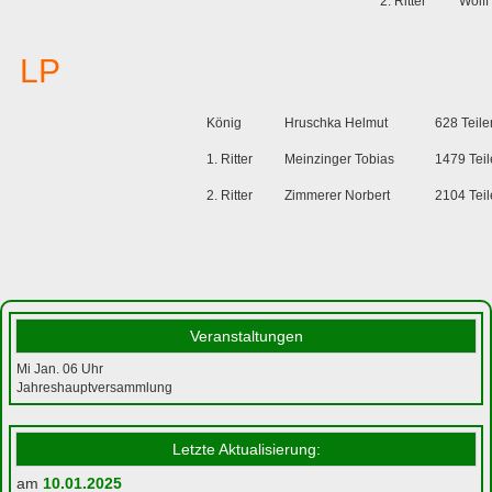
2. Ritter
Wolff
LP
König
Hruschka Helmut
628 Teile
1. Ritter
Meinzinger Tobias
1479 Teil
2. Ritter
Zimmerer Norbert
2104 Teil
Veranstaltungen
Mi Jan. 06
Uhr
Jahreshauptversammlung
Letzte Aktualisierung:
am
10.01.2025