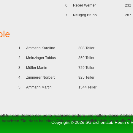
6.
Reber Werner
232 
7.
Neugirg Bruno
287 
ole
1.
Ammann Karoline
308 Teiler
2.
Meinzinger Tobias
359 Teiler
3.
Müller Martin
729 Teiler
4.
Zimmerer Norbert
925 Teiler
5.
Ammann Martin
1544 Teiler
ell für den Betrieb der Seite, während andere uns helfen, diese Websi
 beachten Sie, dass bei einer Ablehnung womöglich nicht mehr alle Fun
Copyright © 2026 SG Eichenlaub Reuth e.V.