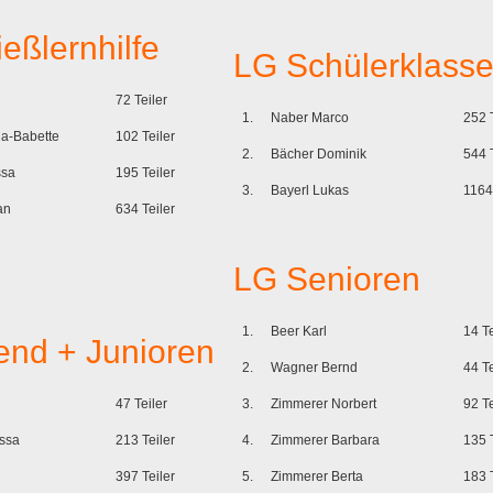
eßlernhilfe
LG Schülerklass
72 Teiler
1.
Naber Marco
252 
na-Babette
102 Teiler
2.
Bächer Dominik
544 
ssa
195 Teiler
3.
Bayerl Lukas
1164
an
634 Teiler
LG Senioren
1.
Beer Karl
14 Te
end + Junioren
2.
Wagner Bernd
44 Te
47 Teiler
3.
Zimmerer Norbert
92 Te
ssa
213 Teiler
4.
Zimmerer Barbara
135 
397 Teiler
5.
Zimmerer Berta
183 