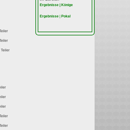
Ergebnisse | Könige
e
Ergebnisse
|
Pokal
Teiler
Teiler
 Teiler
iler
iler
iler
Teiler
Teiler