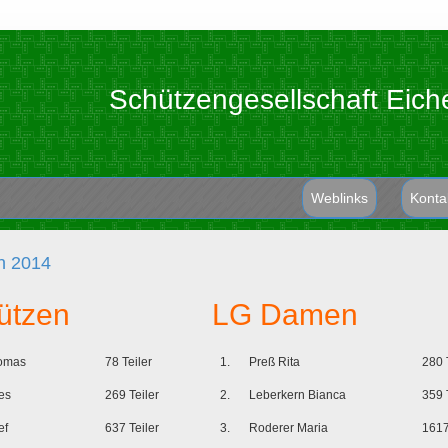
Schützengesellschaft Eich
Weblinks
Konta
n 2014
ützen
LG Damen
omas
78 Teiler
1.
Preß Rita
280 
es
269 Teiler
2.
Leberkern Bianca
359 
ef
637 Teiler
3.
Roderer Maria
1617