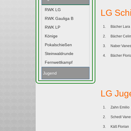
RWK LG
LG Schi
RWK Gauliga B
1.
Bächer Lara
RWK LP
Könige
2.
Bächer Celi
Pokalschießen
3.
Naber Vane
Steinwaldrunde
4.
Bächer Flori
Fernwettkampf
Jugend
LG Jug
1.
Zahn Emilio
2.
Schedl Vane
3.
Käß Florian