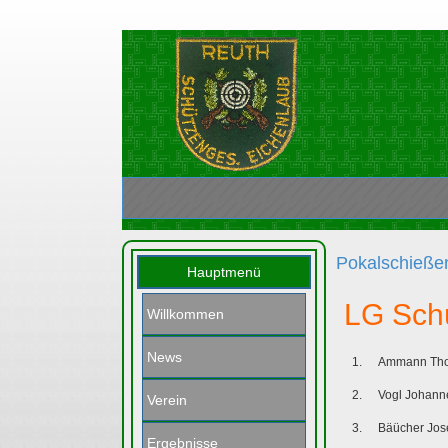
Pokalschieße
Hauptmenü
LG Sch
Willkommen
News
1.
Ammann Th
2.
Vogl Johann
Verein
3.
Bäücher Jos
Ergebnisse